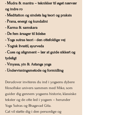
M
•
udra & mantra – teknikker til øget nærvær
og indre ro
M
•
editation og sindets lag teori og praksis
P
•
rana, energi og kundalini
K
-
arma & samskara
D
-
e fem årsager til lidelse
Y
-
oga sutras teori - den ottefoldige vej
Y
-
ogisk livsstil, ayurveda
C
•
ues og alignment – lær at guide sikkert og
tydeligt
V
•
inyasa, yin & Astanga yoga
U
•
ndervisningsmetode og formidling
Derudover inviteres du ind i yogaens dybere
filosofiske univers sammen med Mike, som
guider dig gennem yogaens historie, klassiske
tekster og de otte led i yogaen – herunder
Yoga Sutras og Bhagavad Gita.
Cat vil støtte dig i den personlige og