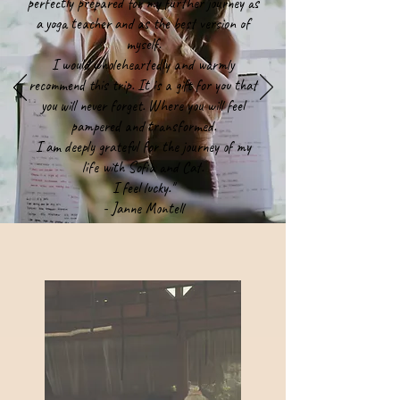
perfectly prepared for my further journey as
a yoga teacher and as the best version of
myself.
I would wholeheartedly and warmly
recommend this trip. It is a gift for you that
you will never forget. Where you will feel
pampered and transformed.
I am deeply grateful for the journey of my
life with Sofia and Cat.
I feel lucky.''
- Janne Montell