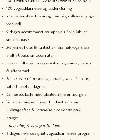
​100 TIMERS CERTI. YOGAUDDANNELSE PÅ BALI
100 yogauddannelse og undervisning
International certificering med Yoga alliance (yoga
forbund)
9 dages accommodation, ophold i Balis (ubud)
smukke oase
5-stjernet hotel & fantastisk himmel-yoga shala
midt i Ubuds smukke natur
Lækker tilberedt indonesisk morgenmad, frokost
& aftensmad
Balinesiske eftermiddags snacks, vand, frisk te,
kaffe i løbet af dagene
Balinesisk kaffe med plantedrik hver morgen
Velkomstceremoni med hinduistisk præst
- Velsignelser & indvielse i healende reiki
energi
-
Rensning & ofringer til ilden
9 dages nøje designet yogauddannelses program,