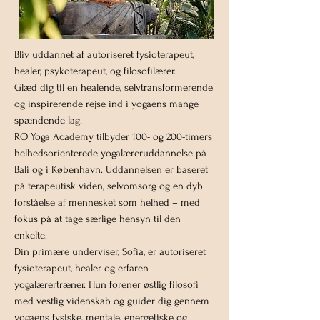
Bliv uddannet af autoriseret fysioterapeut,
healer, psykoterapeut, og filosofilærer.
Glæd dig til en healende, selvtransformerende
og inspirerende rejse ind i yogaens mange
spændende lag.
RO Yoga Academy tilbyder 100- og 200-timers
helhedsorienterede yogalæreruddannelse på
Bali og i København. Uddannelsen er baseret
på terapeutisk viden, selvomsorg og en dyb
forståelse af mennesket som helhed – med
fokus på at tage særlige hensyn til den
enkelte.
Din primære underviser, Sofia, er autoriseret
fysioterapeut, healer og erfaren
yogalærertræner. Hun forener østlig filosofi
med vestlig videnskab og guider dig gennem
yogaens fysiske, mentale, energetiske og