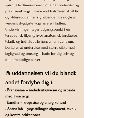
spirituelle dimensioner. Sofia har undervist og
praktiseret yoga i mere end halvdelen af sit liv
og videreuddanner sig løbende hos nogle af
verdens dygtigste yogalærere i Indien.
Undervisningen tager udgangspunkt i en
terapeutisk tilgang, hvor anatomisk forståelse,
teknik og individuelle hensyn er i centrum.
Du lærer at undervise med større sikkerhed,
faglighed og omsorg – både for dig selv og
dine fremtidige elever.
På uddannelsen vil du blandt
andet fordybe dig i:
P
•
ranayama – åndedrætsøvelser og arbejde
med livsenergi
B
•
andha – kropslåse og energikontrol
A
•
sana lab – yogastillinger, alignment, teknik
og kontraindikationer