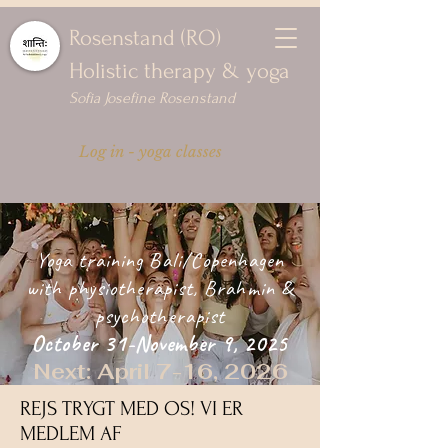
Rosenstand (RO)
Holistic therapy & yoga
Sofia Josefine Rosenstand
Log in - yoga classes
Yoga training Bali/Copenhagen
with physiotherapist, Brahmin &
psychotherapist
October 31-November 9, 2025
Next: April 7-16, 2026
REJS TRYGT MED OS! VI ER
MEDLEM AF