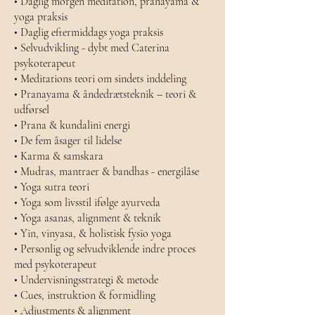
• Daglig morgen meditation, pranayama &
yoga praksis
• Daglig eftermiddags yoga praksis
• Selvudvikling - dybt med Caterina
psykoterapeut
• Meditations teori om sindets inddeling
• Pranayama & åndedrætsteknik – teori &
udførsel
• Prana & kundalini energi
• De fem åsager til lidelse
• Karma & samskara
• Mudras, mantraer & bandhas - energilåse
• Yoga sutra teori
• Yoga som livsstil ifølge ayurveda
• Yoga asanas, alignment & teknik
• Yin, vinyasa, & holistisk fysio yoga
• Personlig og selvudviklende indre proces
med psykoterapeut
• Undervisningsstrategi & metode
• Cues, instruktion & formidling
• Adjustments & alignment