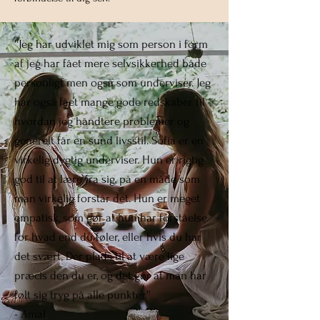
''Jeg har udviklet mig som person i form
af jeg har fået mere selvsikkerhed både
personligt men også som underviser. Jeg
har også fået mange gode redskaber til
hvordan jeg håndtere problemer og
generelt får en sund livsstil. Sofia er en
virkelig dygtig underviser. Hun er rigtig
god til at lære fra sig, på en måde som
man virkelig forstår det. Hun er meget
empatisk, som gør at hun har forståelse
for hvad end du føler, eller hvis du har
det svært. Der plads til at være lige
præcis den du er, og det gør at man har
følt sig tryg på alle punkter.''
- Amal