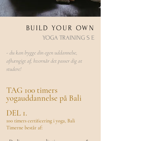
BUILD YOUR OWN
YOGA TRAINING S E
-
du kan bygge din egen uddannelse,
afhængigt af, hvornår det passer dig at
studere!
TAG 100 timers
yogauddannelse på Bali
DEL 1.
100 timers certificering i yoga, Bali
Timerne består af: