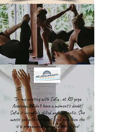
Travel safely with us!
We are a member of the travel
guarantee fund!
'''In my meeting with Sofia . at RO yoga
Academy, I didn't have a moment's doubt!
Sofia is incredibly skilled and authentic. She
meets you with her heart first and then she
is a phenomenal communicator. I feel