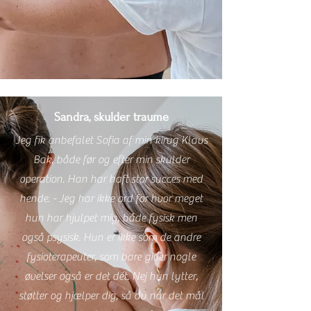
Sandra, skulder traume
Jeg fik anbefalet Sofia af min kirug Klaus
Bak, både før og efter min skulder
operation. Han har haft stor succes med
hende. - Jeg har ikke ord for hvor meget
hun har hjulpet mig, både fysisk men
også psysisk. Hun er ikke som de andre
fysioterapeuter, som bare giver nogle
øvelser også er det dét. Nej hun lytter,
støtter og hjælper dig, så du når det mål