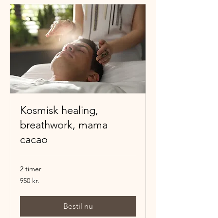
Kosmisk healing,
breathwork, mama
cacao
2 timer
950
950 kr.
danske
kroner
Bestil nu