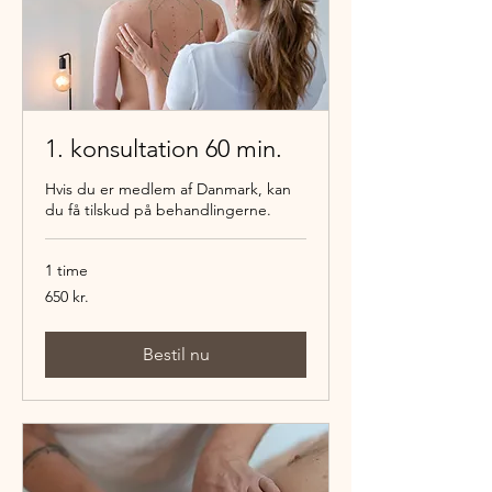
1. konsultation 60 min.
Hvis du er medlem af Danmark, kan
du få tilskud på behandlingerne.
1 time
650
650 kr.
danske
kroner
Bestil nu