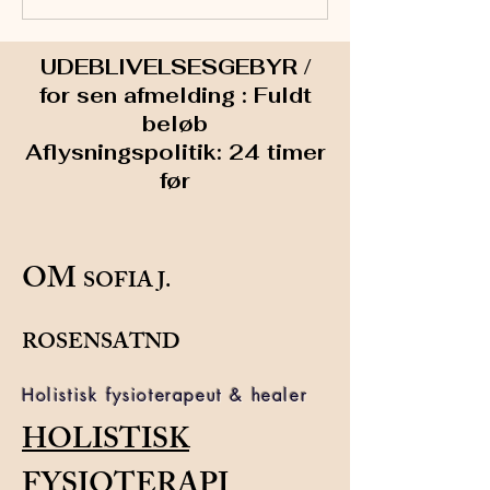
UDEBLIVELSESGEBYR /
for sen afmelding : Fuldt
beløb
Aflysningspolitik: 24 timer
før
OM
SOFIA J.
ROSENSATND
Holistisk fysioterapeut & healer
HOLISTISK
FYSIOTERAPI