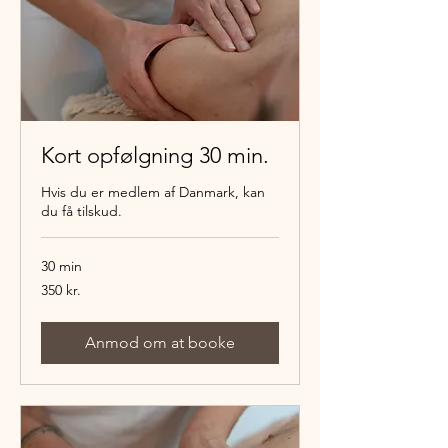
Kort opfølgning 30 min.
Hvis du er medlem af Danmark, kan
du få tilskud.
30 min
350
350 kr.
danske
kroner
Anmod om at booke