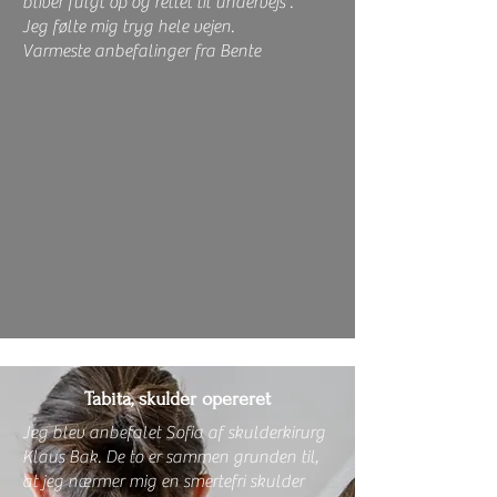
bliver fulgt op og rettet til undervejs .
Jeg følte mig tryg hele vejen.
Varmeste anbefalinger fra Bente
Tabita, skulder opereret
Jeg blev anbefalet Sofia af skulderkirurg
Klaus Bak. De to er sammen grunden til,
at jeg nærmer mig en smertefri skulder