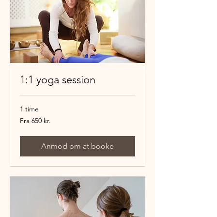
1:1 yoga session
1 time
Fra
Fra 650 kr.
650
danske
kroner
Anmod om at booke