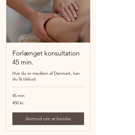
Forlænget konsultation
45 min.
Hvis du er medlem af Danmark, kan
du få tilskud.
45 min
450
450 kr.
danske
kroner
Anmod om at booke