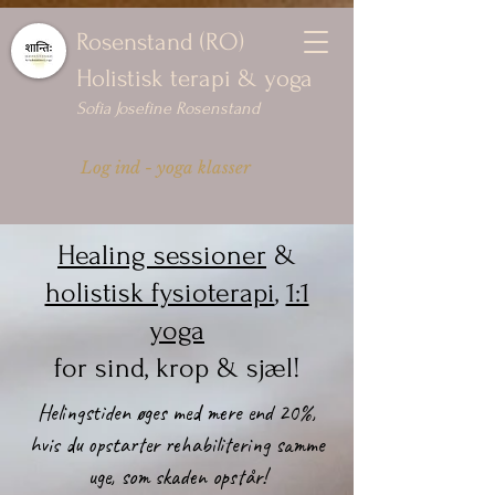
Rosenstand (RO)
Holistisk terapi & yoga
Sofia Josefine Rosenstand
Log ind - yoga klasser
Healing sessioner
&
holistisk fysioterapi
,
1:1
yoga
for sind, krop & sjæl!
Helingstiden øges med mere end 20%,
hvis du opstarter rehabilitering samme
uge, som skaden opstår!