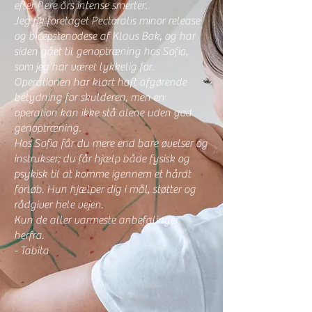
efter flere års intense smerter.
Jeg fik foretaget Pectoralis minor release
og bicepstenodese af Klaus Bak, og har
siden gået til genoptræning hos Sofia,
som jeg har været lykkelig for.
Operationen har klart haft afgørende
betydning for skulderen, men en
operation kan ikke stå alene uden god
genoptræning.
Hos Sofia får du mere end bare øvelser og
instrukser; du får hjælp både fysisk og
psykisk til at komme igennem et hårdt
forløb. Hun hjælper dig i mål, støtter og
rådgiver hele vejen.
Kun de aller varmeste anbefalinger
herfra.
- Tabita