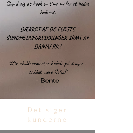
Skynd dig at book en time nu for et bedre
helbred.
DÆKKET AF DE FLESTE
SUNDHEDSFORSIKRINGER SAMT AF
DANMARK !
''Min skuldersmerter helede på 2 uger -
takket være Sofia!''
- Bente
Det siger
kunderne