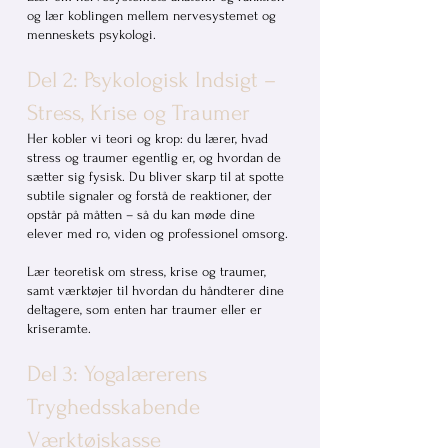
og lær koblingen mellem nervesystemet og
menneskets psykologi.
Del 2: Psykologisk Indsigt –
Stress, Krise og Traumer
Her kobler vi teori og krop: du lærer, hvad
stress og traumer egentlig er, og hvordan de
sætter sig fysisk. Du bliver skarp til at spotte
subtile signaler og forstå de reaktioner, der
opstår på måtten – så du kan møde dine
elever med ro, viden og professionel omsorg.
Lær teoretisk om stress, krise og traumer,
samt værktøjer til hvordan du håndterer dine
deltagere, som enten har traumer eller er
kriseramte.
Del 3: Yogalærerens
Tryghedsskabende
Værktøjskasse