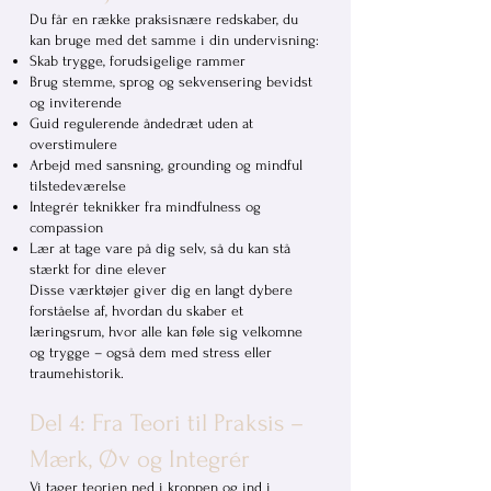
Du får en række praksisnære redskaber, du
kan bruge med det samme i din undervisning:
Skab trygge, forudsigelige rammer
Brug stemme, sprog og sekvensering bevidst
og inviterende
Guid regulerende åndedræt uden at
overstimulere
Arbejd med sansning, grounding og mindful
tilstedeværelse
Integrér teknikker fra mindfulness og
compassion
Lær at tage vare på dig selv, så du kan stå
stærkt for dine elever
Disse værktøjer giver dig en langt dybere
forståelse af, hvordan du skaber et
læringsrum, hvor alle kan føle sig velkomne
og trygge – også dem med stress eller
traumehistorik.
Del 4: Fra Teori til Praksis –
Mærk, Øv og Integrér
Vi tager teorien ned i kroppen og ind i