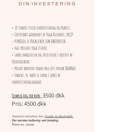
YOGA
D I N I N V E S T E R I N G
YOGA UDDANNELSEN ER GODKENDT AF
PSYKOLOGI
YOGA ALLIANCE - INTERNATIONALT
YOGA FORBUND!
UDDANNNELSE
+ 20 timers fysisk undervisning og praksis
+ Certifikat godkendt af Yoga Alliance, YACEP
KOMMENDE UDDANNELSE
+ PSYKOLOG & YOGALÆRER SOM UNDERVISER
OKTOBER: 3., 10., 24.,
+ Eget private yoga studio
+ Lækre omgivelser og spisesteder i hjertet af
2026
Frederiksberg
+ Privat mentor under hele dit forløb (NANNA)
+ Snacks, te, kaffe &
vand i løbet af
Weekend 1
undervisningsdagene
Modul 1: Lørdag d. 3. oktober 2026
3500 dkk
Tilmeld dig for kun:
- Nervesytemet & stress
Pris: 4500 dkk
- Udbrændthed
- Angst, stress & nervesystemet
- Regulering & åndedrættet
Depositum refunderes ikke.
Privatliv- & afbudspolitik.
Der sendes kvittering ved betaling.
Weekend 2
Priser ex. moms