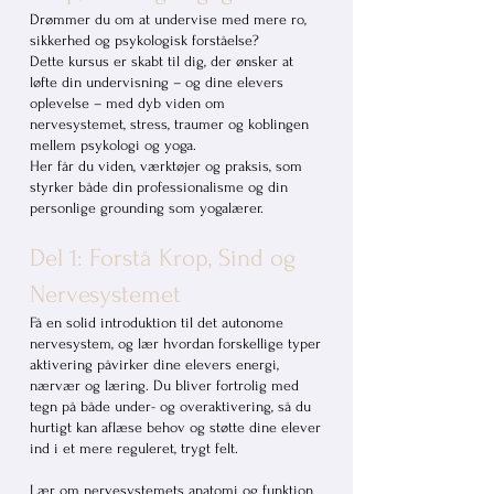
Drømmer du om at undervise med mere ro,
sikkerhed og psykologisk forståelse?
Dette kursus er skabt til dig, der ønsker at
løfte din undervisning – og dine elevers
oplevelse – med dyb viden om
nervesystemet, stress, traumer og koblingen
mellem psykologi og yoga.
Her får du viden, værktøjer og praksis, som
styrker både din professionalisme og din
personlige grounding som yogalærer.
Del 1: Forstå Krop, Sind og
Nervesystemet
Få en solid introduktion til det autonome
nervesystem, og lær hvordan forskellige typer
aktivering påvirker dine elevers energi,
nærvær og læring. Du bliver fortrolig med
tegn på både under- og overaktivering, så du
hurtigt kan aflæse behov og støtte dine elever
ind i et mere reguleret, trygt felt.
Lær om nervesystemets anatomi og funktion