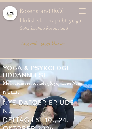
Rosenstand (RO)
Holistisk terapi & yoga
Sofia Josefine Rosenstand
Log ind - yoga klasser
YOGA & PSYKOLOGI
UDDANNELSE
Med autoriseret psykolog & yogalærer Nanna
Dochedahl
NYE DATOER ER UDE
NU!
DELTAG I 3., 10., 24.
OKTOBER 2026