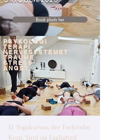
Book plads her
PSYKOLOGI
TERAPI
NERVESYSTEMET
TRAUME
STRESS
ANGST
Et Yogakursus, der Forbinder
Krop, Sind og Faglighed