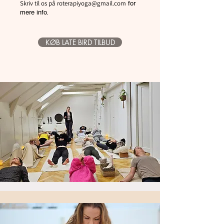
Skriv til os på
roterapiyoga@gmail.com
Modul 2: Lørdag d. 10. oktober 2026
for
- Truamer & kriser
mere info.
- Stress & angst
- Håndtering af krise og traume ramte
KØB LATE BIRD TILBUD
Weekend 3
Modul 3: Lørdag d. 24. oktober 2026
- Undervisningsmetoder til traume og kriseramte
- Undervisningsmetoder til stress og angstramte
- Pranayama, meditation & asanas til psykisk
sårbare
- Stemmeføring & aurosal
- Adjustment & alignment med fysioterapeut &
psykolog
Invester i din yogakarriere nu