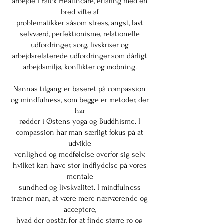
arbejde i Falck Healthcare, erfaring med en
bred vifte af
problematikker såsom stress, angst, lavt
selvværd, perfektionisme, relationelle
udfordringer, sorg, livskriser og
arbejdsrelaterede udfordringer som dårligt
arbejdsmiljø, konflikter og mobning.
Nannas tilgang er baseret på compassion
og mindfulness, som begge er metoder, der
har
rødder i Østens yoga og Buddhisme. I
compassion har man særligt fokus på at
udvikle
venlighed og medfølelse overfor sig selv,
hvilket kan have stor indflydelse på vores
mentale
sundhed og livskvalitet. I mindfulness
træner man, at være mere nærværende og
acceptere,
hvad der opstår, for at finde større ro og