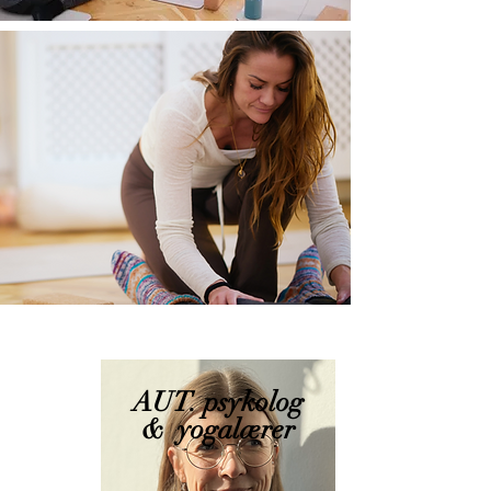
AUT. psykolog
& yogalærer