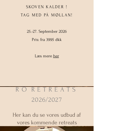
SKOVEN KALDER !
TAG MED PÅ MØLLAN!
25.-27. September 2026
Pris: fra 3995 dkk
Læs mere
her
R O R E T R E A T S
2026/2027
Her kan du se vores udbud af
vores kommende retreats