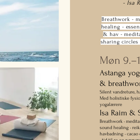
- Isa 
Breathwork - me
healing - essen
& hav - medit
sharing circles 
Møn 9.–12
Astanga yoga
& breathwo
Silent vandreture, 
Med holistiske fysi
yogalærere
Isa Raim & 
Breathwork • meditat
sound healing • reiki
havbadning • cacao c