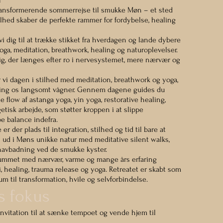
r
ransformerende sommerrejse til smukke Møn – et sted
ilhed skaber de perfekte rammer for fordybelse, healing
r vi dig til at trække stikket fra hverdagen og lande dybere
oga, meditation, breathwork, healing og naturoplevelser.
 dig, der længes efter ro i nervesystemet, mere nærvær og
 vi dagen i stilhed med meditation, breathwork og yoga,
ing os langsomt vågner. Gennem dagene guides du
flow af astanga yoga, yin yoga, restorative healing,
tisk arbejde, som støtter kroppen i at slippe
e balance indefra.
r der plads til integration, stilhed og tid til bare at
 ud i Møns unikke natur med meditative silent walks,
havbadning ved de smukke kyster.
 rummet med nærvær, varme og mange års erfaring
, healing, trauma release og yoga. Retreatet er skabt som
rum til transformation, hvile og selvforbindelse.
s fokus
invitation til at sænke tempoet og vende hjem til