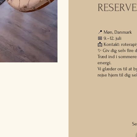
​RESERV
📍 Møn, Danmark
📅 9.–12. juli
📩 Kontakt:
roterap
✨ Giv dig selv fire
Træd ind i sommeren
energi.
Vi glæder os til at
rejse hjem til dig se
Se