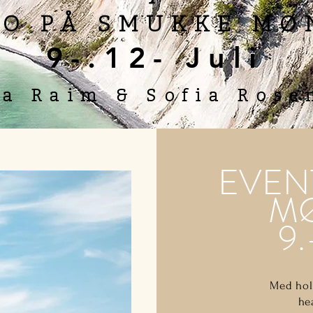
BO PÅ SMUKKE MØ
9-.12- Juli
sa Raim & Sofia Rose
EVEN
MØ
9.
Med holi
he