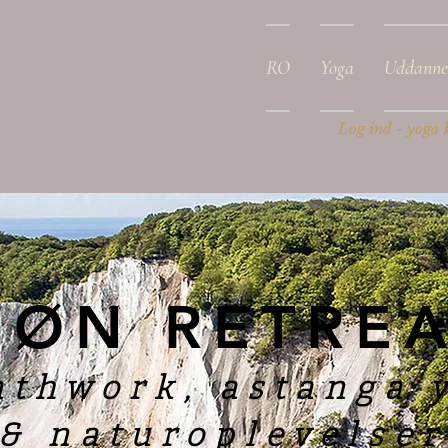
RO
Yoga
Uddanne
a
Log ind - yoga 
ØN RETREA
athwork, astanga 
& naturoplevelser