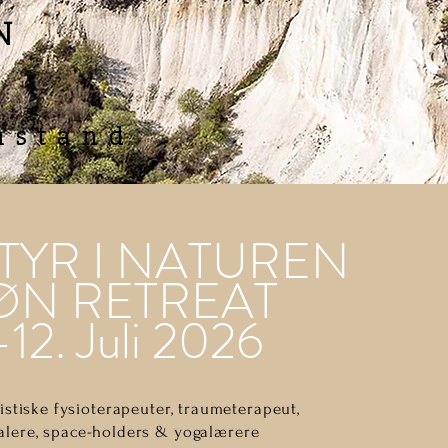
N
nstand
TYR I NATUREN
N RETREAT
-12. Juli 2026
stiske fysioterapeuter, traumeterapeut,
alere, space-holders & yogalærere