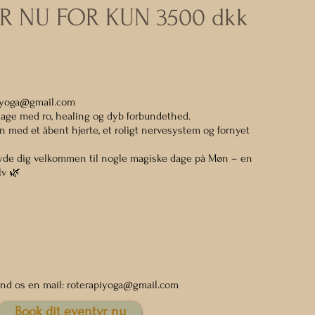
ER NU FOR KUN 3500 dkk
iyoga@gmail.com
 dage med ro, healing og dyb forbundethed.
 med et åbent hjerte, et roligt nervesystem og fornyet
 byde dig velkommen til nogle magiske dage på Møn – en
lv 🌿
nd os en mail:
roterapiyoga@gmail.com
Book dit eventyr nu