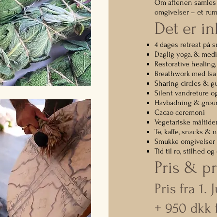
Om aftenen samles 
omgivelser – et rum
Det er in
4 dages retreat på
Daglig yoga, & medi
Restorative healing
Breathwork med Isa
Sharing circles & g
Silent vandreture o
Havbadning & groun
Cacao ceremoni
Vegetariske måltider
Te, kaffe, snacks &
Smukke omgivelser 
Tid til ro, stilhed og
Pris & pr
Pris fra 1.
+ 950 dkk 