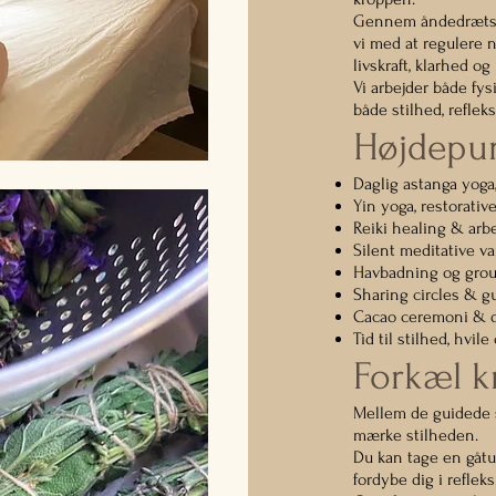
Gennem åndedrætsarb
vi med at regulere 
livskraft, klarhed og 
Vi arbejder både fys
både stilhed, reflek
Højdepun
Daglig astanga yoga
Yin yoga, restorati
Reiki healing & arb
Silent meditative v
Havbadning og grou
Sharing circles & g
Cacao ceremoni & d
Tid til stilhed, hvil
Forkæl k
Mellem de guidede s
mærke stilheden.
Du kan tage en gåtur
fordybe dig i reflek