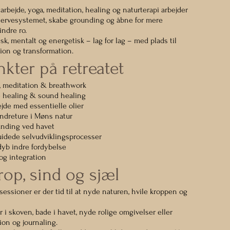
ejde, yoga, meditation, healing og naturterapi arbejder
nervesystemet, skabe grounding og åbne for mere
indre ro.
isk, mentalt og energetisk – lag for lag – med plads til
sion og transformation.
kter på retreatet
, meditation & breathwork
ve healing & sound healing
ejde med essentielle olier
andreture i Møns natur
nding ved havet
uidede selvudviklingsprocesser
yb indre fordybelse
e og integration
rop, sind og sjæl
essioner er der tid til at nyde naturen, hvile kroppen og
 i skoven, bade i havet, nyde rolige omgivelser eller
sion og journaling.