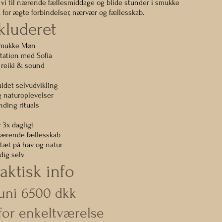
vi til nærende fællesmiddage og blide stunder i smukke
 for ægte forbindelser, nærvær og fællesskab.
kluderet
 smukke Møn
tation med Sofia
, reiki & sound
uidet selvudvikling
g naturoplevelser
ding rituals
 3x dagligt
 nærende fællesskab
tæt på hav og natur
 dig selv
aktisk info
 Juni 6500 dkk
for enkeltværelse