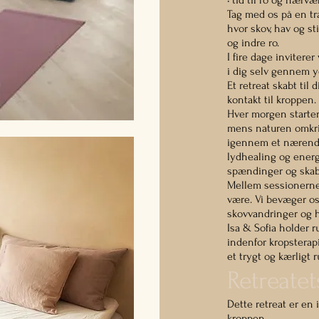
• tid til ro og nærvæ
Tag med os på en t
hvor skov, hav og st
og indre ro.
I fire dage invitere
i dig selv gennem y
Et retreat skabt til
kontakt til kroppen.
Hver morgen starter
mens naturen omkr
igennem et nærende 
lydhealing og energe
spændinger og skab
Mellem sessionerne e
være. Vi bevæger os
skovvandringer og 
Isa & Sofia holder
indenfor kropsterapi
et trygt og kærligt 
Retreatet
Dette retreat er en 
kroppen.