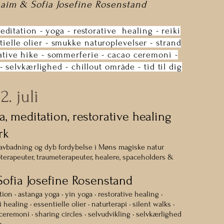
Raim & Sofia Josefine Rosenstand
ditation - yoga - restorative healing - reiki
tielle olier - smukke naturoplevelser - strand
ative hike - sommerferie - cacao ceremoni -
- selvkærlighed - chillout område - tid til dig
. juli
, meditation, restorative healing
rk
havbadning og dyb fordybelse i Møns magiske natur
oterapeuter, traumeterapeuter, healere, spaceholders &
Sofia Josefine Rosenstand
ion • astanga yoga • yin yoga • restorative healing •
 healing • essentielle olier • naturterapi • silent walks •
eremoni • sharing circles • selvudvikling • selvkærlighed