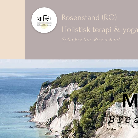
Rosenstand (RO)
Holistisk terapi & yog
Sofia Josefine Rosenstand
M
Bre