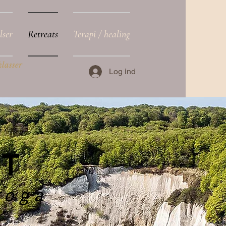
lser
Retreats
Terapi / healing
klasser
Log ind
T
yoga